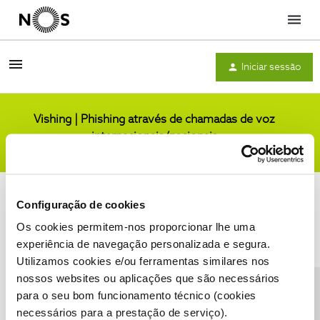
Menu
Iniciar sessão
Vishing | Phishing através de chamadas de voz
internacionais/nacionais
Comunidade
Configuração de cookies
Os cookies permitem-nos proporcionar lhe uma
experiência de navegação personalizada e segura.
Utilizamos cookies e/ou ferramentas similares nos
Condições do Fórum NOS
Accessibility statement
nossos websites ou aplicações que são necessários
para o seu bom funcionamento técnico (cookies
necessários para a prestação de serviço).