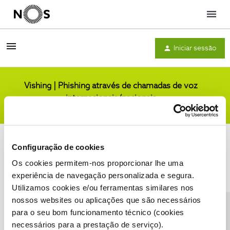
Menu
Iniciar sessão
Vishing | Phishing através de chamadas de voz
internacionais/nacionais
Comunidade
Configuração de cookies
Os cookies permitem-nos proporcionar lhe uma
experiência de navegação personalizada e segura.
Utilizamos cookies e/ou ferramentas similares nos
Condições do Fórum NOS
Accessibility statement
nossos websites ou aplicações que são necessários
para o seu bom funcionamento técnico (cookies
necessários para a prestação de serviço).