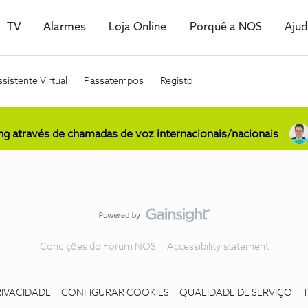
TV
Alarmes
Loja Online
Porquê a NOS
Aju
sistente Virtual
Passatempos
Registo
ing através de chamadas de voz internacionais/nacionais
Condições do Fórum NOS
Accessibility statement
RIVACIDADE
CONFIGURAR COOKIES
QUALIDADE DE SERVIÇO