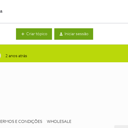
da
Criar tópico
Iniciar sessão
2 anos atrás
TERMOS E CONDIÇÕES
WHOLESALE