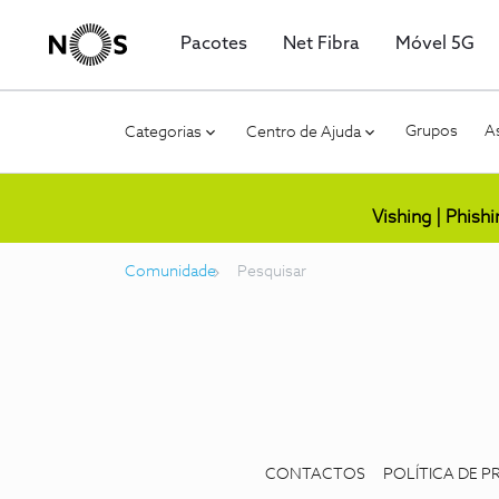
Pacotes
Net Fibra
Móvel 5G
Grupos
As
Categorias
Centro de Ajuda
Vishing | Phish
Comunidade
Pesquisar
CONTACTOS
POLÍTICA DE P