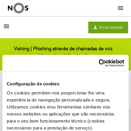
Menu
Iniciar sessão
Vishing | Phishing através de chamadas de voz
internacionais/nacionais
Comunidade
Configuração de cookies
Os cookies permitem-nos proporcionar lhe uma
experiência de navegação personalizada e segura.
Utilizamos cookies e/ou ferramentas similares nos
Condições do Fórum NOS
Accessibility statement
nossos websites ou aplicações que são necessários
para o seu bom funcionamento técnico (cookies
necessários para a prestação de serviço).