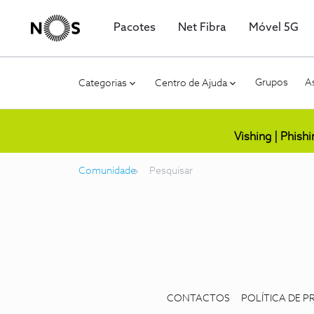
Pacotes
Net Fibra
Móvel 5G
Grupos
As
Categorias
Centro de Ajuda
Vishing | Phish
Comunidade
Pesquisar
CONTACTOS
POLÍTICA DE P