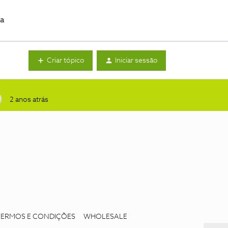
da
Criar tópico
Iniciar sessão
2 anos atrás
TERMOS E CONDIÇÕES
WHOLESALE