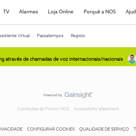
TV
Alarmes
Loja Online
Porquê a NOS
Aju
sistente Virtual
Passatempos
Registo
ing através de chamadas de voz internacionais/nacionais
Condições do Fórum NOS
Accessibility statement
RIVACIDADE
CONFIGURAR COOKIES
QUALIDADE DE SERVIÇO