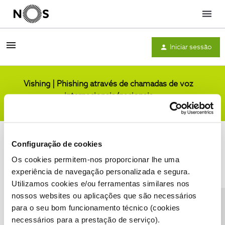
Menu
Iniciar sessão
Vishing | Phishing através de chamadas de voz
internacionais/nacionais
Comunidade
Configuração de cookies
Os cookies permitem-nos proporcionar lhe uma
experiência de navegação personalizada e segura.
Utilizamos cookies e/ou ferramentas similares nos
Condições do Fórum NOS
Accessibility statement
nossos websites ou aplicações que são necessários
para o seu bom funcionamento técnico (cookies
necessários para a prestação de serviço).