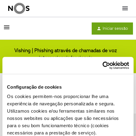
Menu
Iniciar sessão
Vishing | Phishing através de chamadas de voz
internacionais/nacionais
Comunidade
Configuração de cookies
Os cookies permitem-nos proporcionar lhe uma
experiência de navegação personalizada e segura.
Utilizamos cookies e/ou ferramentas similares nos
Condições do Fórum NOS
Accessibility statement
nossos websites ou aplicações que são necessários
para o seu bom funcionamento técnico (cookies
necessários para a prestação de serviço).