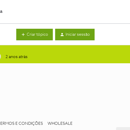
da
Criar tópico
Iniciar sessão
2 anos atrás
TERMOS E CONDIÇÕES
WHOLESALE