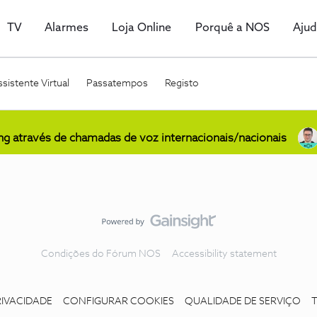
TV
Alarmes
Loja Online
Porquê a NOS
Aju
sistente Virtual
Passatempos
Registo
ing através de chamadas de voz internacionais/nacionais
Condições do Fórum NOS
Accessibility statement
RIVACIDADE
CONFIGURAR COOKIES
QUALIDADE DE SERVIÇO