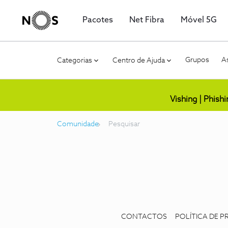
Pacotes
Net Fibra
Móvel 5G
Grupos
As
Categorias
Centro de Ajuda
Vishing | Phish
Comunidade
Pesquisar
CONTACTOS
POLÍTICA DE P