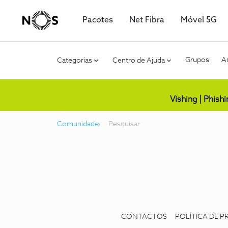
Pacotes
Net Fibra
Móvel 5G
Grupos
As
Categorias
Centro de Ajuda
Vishing | Phish
Comunidade
Pesquisar
CONTACTOS
POLÍTICA DE P