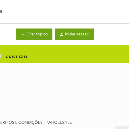
da
Criar tópico
Iniciar sessão
2 anos atrás
TERMOS E CONDIÇÕES
WHOLESALE