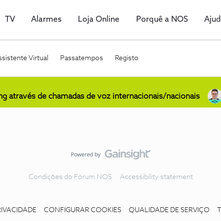
TV
Alarmes
Loja Online
Porquê a NOS
Aju
sistente Virtual
Passatempos
Registo
ing através de chamadas de voz internacionais/nacionais
Condições do Fórum NOS
Accessibility statement
RIVACIDADE
CONFIGURAR COOKIES
QUALIDADE DE SERVIÇO