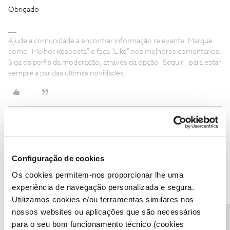
Obrigado
Ajude a comunidade a encontrar informação relevante. Marque
como "Melhor Resposta" e faça "Like" nos melhores comentários.
Siga os perfis da moderação, através da opção "Seguir", para estar
sempre a par das ultimas novidades.
Ercx
AUTOR
Forum|Forum|5 years ago
E
Os cartões de internet móvel nao aparecem. Mas indo pelo site
Configuração de cookies
ja estão lá pelo que consigo controlar os consumos pelo site.
Os cookies permitem-nos proporcionar lhe uma
Obrigado pela atenção.
experiência de navegação personalizada e segura.
Utilizamos cookies e/ou ferramentas similares nos
nossos websites ou aplicações que são necessários
para o seu bom funcionamento técnico (cookies