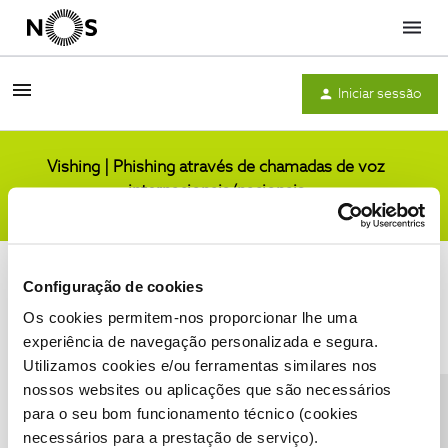
Menu
Iniciar sessão
Vishing | Phishing através de chamadas de voz
internacionais/nacionais
Comunidade
Configuração de cookies
Os cookies permitem-nos proporcionar lhe uma
experiência de navegação personalizada e segura.
Utilizamos cookies e/ou ferramentas similares nos
Condições do Fórum NOS
Accessibility statement
nossos websites ou aplicações que são necessários
para o seu bom funcionamento técnico (cookies
necessários para a prestação de serviço).