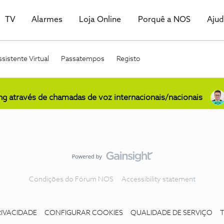
TV
Alarmes
Loja Online
Porquê a NOS
Aju
sistente Virtual
Passatempos
Registo
ing através de chamadas de voz internacionais/nacionais
Condições do Fórum NOS
Accessibility statement
RIVACIDADE
CONFIGURAR COOKIES
QUALIDADE DE SERVIÇO