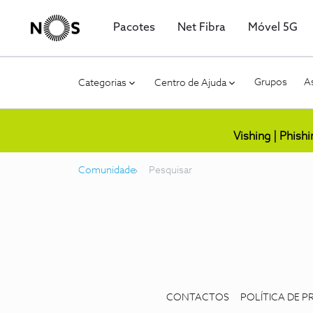
Pacotes
Net Fibra
Móvel 5G
Grupos
As
Categorias
Centro de Ajuda
Vishing | Phish
Comunidade
Pesquisar
CONTACTOS
POLÍTICA DE P