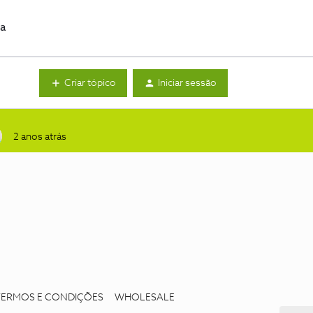
da
Criar tópico
Iniciar sessão
2 anos atrás
TERMOS E CONDIÇÕES
WHOLESALE