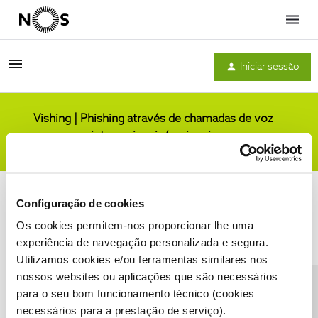
Menu
Iniciar sessão
Vishing | Phishing através de chamadas de voz
internacionais/nacionais
Comunidade
Configuração de cookies
Os cookies permitem-nos proporcionar lhe uma
experiência de navegação personalizada e segura.
Utilizamos cookies e/ou ferramentas similares nos
Condições do Fórum NOS
Accessibility statement
nossos websites ou aplicações que são necessários
para o seu bom funcionamento técnico (cookies
necessários para a prestação de serviço).