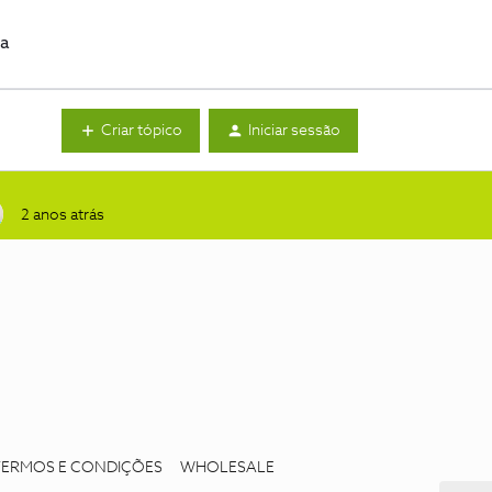
da
Criar tópico
Iniciar sessão
2 anos atrás
TERMOS E CONDIÇÕES
WHOLESALE