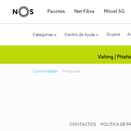
Pacotes
Net Fibra
Móvel 5G
Grupos
As
Categorias
Centro de Ajuda
Vishing | Phish
Comunidade
Pesquisar
CONTACTOS
POLÍTICA DE P