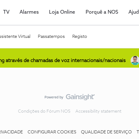
TV
Alarmes
Loja Online
Porquê a NOS
Aju
sistente Virtual
Passatempos
Registo
ing através de chamadas de voz internacionais/nacionais
Condições do Fórum NOS
Accessibility statement
RIVACIDADE
CONFIGURAR COOKIES
QUALIDADE DE SERVIÇO