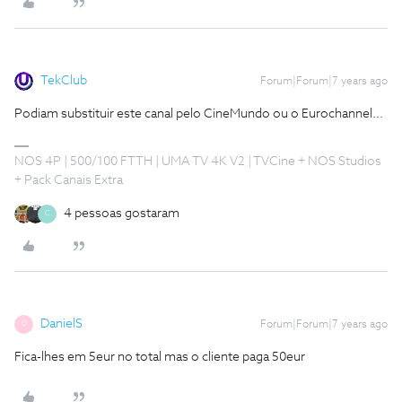
TekClub
Forum|Forum|7 years ago
Podiam substituir este canal pelo CineMundo ou o Eurochannel...
NOS 4P | 500/100 FTTH | UMA TV 4K V2 | TVCine + NOS Studios
+ Pack Canais Extra
4 pessoas gostaram
C
DanielS
Forum|Forum|7 years ago
D
Fica-lhes em 5eur no total mas o cliente paga 50eur