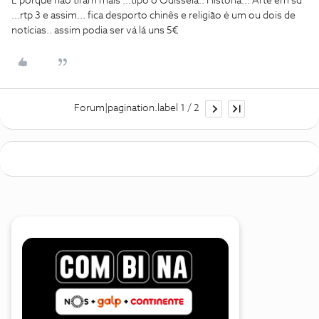
E porque não tiram mais ...tipo o Odisseia.. História... Arte em sd
...rtp 3 e assim... fica desporto chinês e religião é um ou dois de
notícias.. assim podia ser vá lá uns 5€
Forum|pagination.label 1 / 2