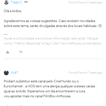
Tiago C.
Forum|Forum|7 years ago
Olá a todos,
Agradecemos as vossas sugestões. Caso existam novidades
sobre este tema, serão divulgadas através dos locais habituais. 🙂
Ajude a comunidade a encontrar informação relevante. Marque
como "Melhor Resposta" e faça "Like" nos melhores comentários.
AJ67
Forum|Forum|7 years ago
Podiam substituir este canal pelo CineMundo ou o
Eurochannel...
a NOS tem uma alergia qualquer a esses canais
igual ao sickids. Esperamos um dia encontrarem a cura.
vou apostar mais no canal FilmBox Arthouse.