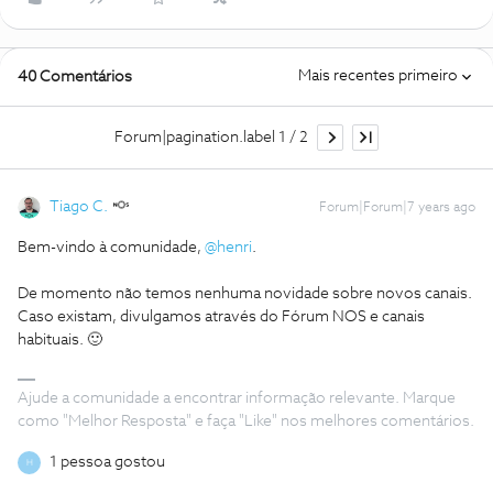
Mais recentes primeiro
40 Comentários
Forum|pagination.label 1 / 2
Tiago C.
Forum|Forum|7 years ago
Bem-vindo à comunidade,
@henri
.
De momento não temos nenhuma novidade sobre novos canais.
Caso existam, divulgamos através do Fórum NOS e canais
habituais. 🙂
Ajude a comunidade a encontrar informação relevante. Marque
como "Melhor Resposta" e faça "Like" nos melhores comentários.
1 pessoa gostou
H