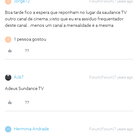
Jorge72
Forum|Forum|7 years ago
J
Boa tarde fico a espera que reponham no lugar da saudance TV
outro canal de cinema ,visto que eu era assíduo frequentador
deste canal...menos um canal a mensalidade é a mesma
1 pessoa gostou
A
AJ67
Forum|Forum|7 years ago
Adeus Sundance TV
Herminia Andrade
Forum|Forum|7 years ago
H