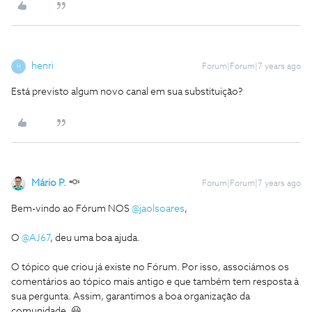
henri
Forum|Forum|7 years ago
H
Está previsto algum novo canal em sua substituição?
Mário P.
Forum|Forum|7 years ago
Bem-vindo ao Fórum NOS
@jaolsoares
,
O
@AJ67
, deu uma boa ajuda.
O tópico que criou já existe no Fórum. Por isso, associámos os
comentários ao tópico mais antigo e que também tem resposta à
sua pergunta. Assim, garantimos a boa organização da
comunidade. 😃