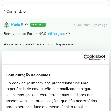
1 Comentário
Mário P.
RESPOSTA
Forum|Forum|7 years ago
Bem-vindo ao Fórum NOS
@JMorgado
🙂
Ainda bem que a situação ficou ultrapassada.
Estaremos ao seu dispor para qualquer questão. 🆒
Ajude a comunidade a encontrar informação relevante. Marque
como "Melhor Resposta" e faça "Like" nos melhores comentários.
Configuração de cookies
Os cookies permitem-nos proporcionar lhe uma
experiência de navegação personalizada e segura.
Utilizamos cookies e/ou ferramentas similares nos
nossos websites ou aplicações que são necessários
para o seu bom funcionamento técnico (cookies