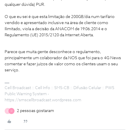
qualquer dúvida) PUR.
O que eu sei é que esta limitação de 200GB/dia num tarifário
vendido e apresentado inclusive na área de cliente como
Ilimitado, viola a decisão da ANACOM de 19.06.2014 e o
Regulamento (UE) 2015/2120 da Internet Aberta.
Parece que muita gente desconhece o regulamento,
principalmente um colaborador da NOS que foi para o 4G News
comentar e fazer juízos de valor como os clientes usam o seu
serviço.
Cell Broadcast :: Cell Info :: SMS-CB :: Difusão Celular :: PWS
Public Warning System -
https://smscellbroadcast.wordpress.com
2 pessoas gostaram
D
D