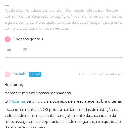
Ajude a comunidade a encontrar informação relevante. Marque
como "Melhor Resposta" e faça "Like" nos melhores comentários.
Siga os perfis da moderação, através da opção "Seguir", para estar
sempre a par das ultimas novidades.
1 pessoa gostou
D
DanielS
AUTOR
Forum|Forum|2 months ago
D
Boa tarde,
Agradecemos as vossas mensagens.
O ​
@Guimas
partilhou uma boa ajuda em esclarecer sobre o tema.
Excecionalmente a NOS poderá adotar medidas de restrição da
velocidade de forma a evitar o esgotamento da capacidade da
rede, assegurar a sua operacionalidade e segurança e a qualidade
da utilização do serviço.