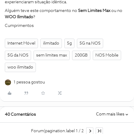
experienciaram situação idêntica.
Alguém teve este comportamento no
Sem Limites Max
ou no
WOO Ilimitado
?
Cumprimentos
Internet Móvel
ilimitado
5g
5G na NOS
5G da NOS
sem limites max
200GB
NOS Mobile
woo ilimitado
1 pessoa gostou
Com mais likes
40 Comentários
Forum|pagination.label 1 / 2