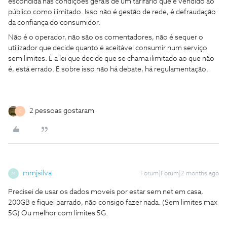
escondida nas condições gerais de um tarifário que é vendido ao
público como ilimitado. Isso não é gestão de rede, é defraudação
da confiança do consumidor.
Não é o operador, não são os comentadores, não é sequer o
utilizador que decide quanto é aceitável consumir num serviço
sem limites. É a lei que decide que se chama ilimitado ao que não
é, está errado. E sobre isso não há debate, há regulamentação.
2 pessoas gostaram
C
mmjsilva
Forum|Forum|2 months ago
M
Precisei de usar os dados moveis por estar sem net em casa,
200GB e fiquei barrado, não consigo fazer nada. (Sem limites max
5G) Ou melhor com limites 5G.