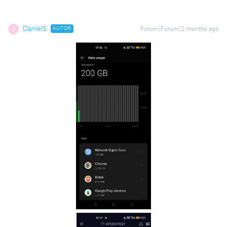
DanielS
AUTOR
Forum|Forum|2 months ago
D