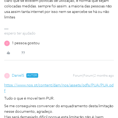
claro que se existem políticas de utilização, é normal que sejam
colocadas medidas. sempre foi assim. a maioria das pessoas não
usa assim tanta internet por isso nem se apercebe se há ou não
limites
espero ter ajudado
1 pessoa gostou
D
DanielS
AUTOR
Forum|Forum|2 months ago
D
https://www.nos.pt/content/dam/nos/assets/pdfs/PUA/PUA.pd
f
Tudo o que é movel tem PUR.
Se me conseguires convencer do enquadramento desta limitação
nesse documento, agradeço.
Mas será demasiado difícil porque esta limitação não é (sem