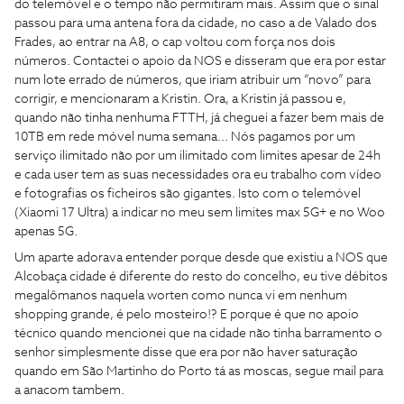
do telemóvel e o tempo não permitiram mais. Assim que o sinal
passou para uma antena fora da cidade, no caso a de Valado dos
Frades, ao entrar na A8, o cap voltou com força nos dois
números. Contactei o apoio da NOS e disseram que era por estar
num lote errado de números, que iriam atribuir um “novo” para
corrigir, e mencionaram a Kristin. Ora, a Kristin já passou e,
quando não tinha nenhuma FTTH, já cheguei a fazer bem mais de
10TB em rede móvel numa semana... Nós pagamos por um
serviço ilimitado não por um ilimitado com limites apesar de 24h
e cada user tem as suas necessidades ora eu trabalho com vídeo
e fotografias os ficheiros são gigantes. Isto com o telemóvel
(Xiaomi 17 Ultra) a indicar no meu sem limites max 5G+ e no Woo
apenas 5G.
Um aparte adorava entender porque desde que existiu a NOS que
Alcobaça cidade é diferente do resto do concelho, eu tive débitos
megalômanos naquela worten como nunca vi em nenhum
shopping grande, é pelo mosteiro!? E porque é que no apoio
técnico quando mencionei que na cidade não tinha barramento o
senhor simplesmente disse que era por não haver saturação
quando em São Martinho do Porto tá as moscas, segue mail para
a anacom tambem.