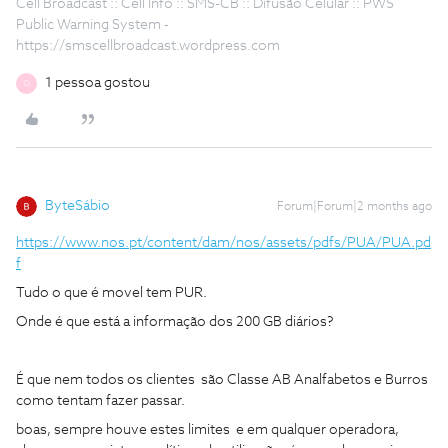
Cell Broadcast :: Cell Info :: SMS-CB :: Difusão Celular :: PWS
Public Warning System -
https://smscellbroadcast.wordpress.com
1 pessoa gostou
D
ByteSábio
Forum|Forum|2 months ago
https://www.nos.pt/content/dam/nos/assets/pdfs/PUA/PUA.pd
f
Tudo o que é movel tem PUR.
Onde é que está a informação dos 200 GB diários?
É que nem todos os clientes são Classe AB Analfabetos e Burros
como tentam fazer passar.
boas, sempre houve estes limites e em qualquer operadora,