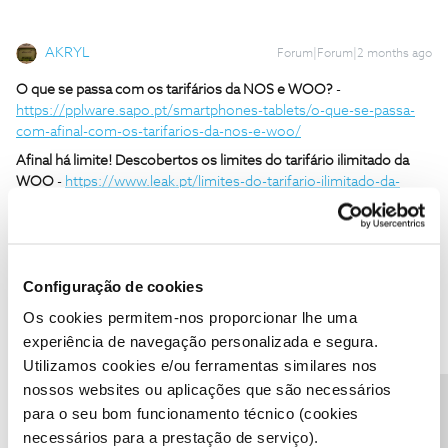
AKRYL
Forum|Forum|2 months ago
O que se passa com os tarifários da NOS e WOO?
-
https://pplware.sapo.pt/smartphones-tablets/o-que-se-passa-
com-afinal-com-os-tarifarios-da-nos-e-woo/
Afinal há limite! Descobertos os limites do tarifário ilimitado da
WOO
-
https://www.leak.pt/limites-do-tarifario-ilimitado-da-
woo/
Tarifário ilimitado da Woo não é o único com limite de 200 GB
-
https://4gnews.pt/tarifario-ilimitado-da-woo-nao-e-o-unico-
com-limite-de-200-gb/
Configuração de cookies
Clientes dizem ter encontrado o limite no tarifário "ilimitado" da
Os cookies permitem-nos proporcionar lhe uma
WOO
-
https://4gnews.pt/clientes-dizem-encontrado-o-limite-
experiência de navegação personalizada e segura.
no-tarifario-ilimitado/
Utilizamos cookies e/ou ferramentas similares nos
Plano "Ilimitado" da Woo tem limite de 200GB
-
nossos websites ou aplicações que são necessários
https://abertoatedemadrugada.com/2026/05/plano-ilimitado-da-
para o seu bom funcionamento técnico (cookies
woo-tem-limite-de.html
necessários para a prestação de serviço).