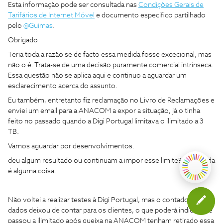
Esta informação pode ser consultada nas
Condições Gerais de
Tarifários de Internet Móvel
e documento especifico partilhado
pelo ​
@Guimas
.
Obrigado
Teria toda a razão se de facto essa medida fosse excecional, mas
não o é. Trata-se de uma decisão puramente comercial intrínseca.
Essa questão não se aplica aqui e continuo a aguardar um
esclarecimento acerca do assunto.
Eu também, entretanto fiz reclamação no Livro de Reclamações e
enviei um email para a ANACOM a expor a situação, já o tinha
feito no passado quando a Digi Portugal limitava o ilimitado a 3
TB.
Vamos aguardar por desenvolvimentos.
deu algum resultado ou continuam a impor esse limite? 3 TB ainda
é alguma coisa.
Não voltei a realizar testes à Digi Portugal, mas o contador dos
dados deixou de contar para os clientes, o que poderá indicar que
passou a ilimitado após queixa na ANACOM tenham retirado essa