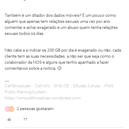
Também é um ditador dos dados móveis? É um pouco como
alguém que apenas tem relações sexuais uma vez por ano
comentar e achar exagerado e um abuso quem tenha relações
sexuais todos os dias.
Não cabe a si indicar se 200 GB por dia é exagerado ou não, cada
cliente tem as suas necessidades, a não ser que seja como o
colaborador da NOS e alguns que tenho apanhado a fazer
comentários sobre a notícia. 🙂
Cell Broadcast :: Cell Info :: SMS-CB :: Difusão Celular :: PWS
Public Warning System -
https://smscellbroadcast.wordpress.com
2 pessoas gostaram
D
C