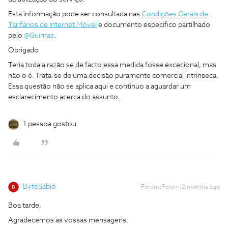
Esta informação pode ser consultada nas
Condições Gerais de
Tarifários de Internet Móvel
e documento especifico partilhado
pelo ​
@Guimas
.
Obrigado
Teria toda a razão se de facto essa medida fosse excecional, mas
não o é. Trata-se de uma decisão puramente comercial intrínseca.
Essa questão não se aplica aqui e continuo a aguardar um
esclarecimento acerca do assunto.
1 pessoa gostou
ByteSábio
Forum|Forum|2 months ago
Boa tarde,
Agradecemos as vossas mensagens.