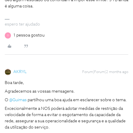
deu algum resultado ou continuam a impor esse limite? 3 TB ainda
é alguma coisa.
espero ter ajudado
1 pessoa gostou
D
AKRYL
Forum|Forum|2 months ago
Boa tarde,
Agradecemos as vossas mensagens.
O ​
@Guimas
partilhou uma boa ajuda em esclarecer sobre o tema.
Excecionalmente a NOS poderá adotar medidas de restrição da
velocidade de forma a evitar o esgotamento da capacidade da
rede, assegurar a sua operacionalidade e segurança e a qualidade
da utilização do serviço.