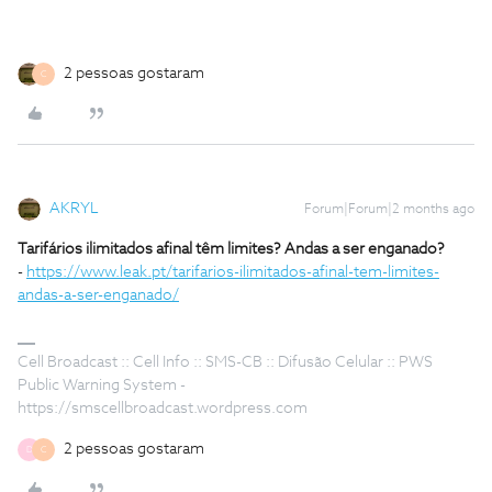
2 pessoas gostaram
C
AKRYL
Forum|Forum|2 months ago
Tarifários ilimitados afinal têm limites? Andas a ser enganado?
-
https://www.leak.pt/tarifarios-ilimitados-afinal-tem-limites-
andas-a-ser-enganado/
Cell Broadcast :: Cell Info :: SMS-CB :: Difusão Celular :: PWS
Public Warning System -
https://smscellbroadcast.wordpress.com
2 pessoas gostaram
D
C