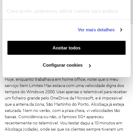
Precisa de ajuda?
Cell Broadcast :: Cell Info :: SMS-CB :: Difusão Celular :: PWS
Caso aceite, poderemos utilizar cookies para analisar
Public Warning System -
informação estatística (cookies de analítica), adaptar
https://smscellbroadcast.wordpress.com
este serviço às suas preferências e apresentar-lhe
Ver mais detalhes
funcionalidades (cookies de personalização e
2 pessoas gostaram
D
C
funcionalidade) e adaptar anúncios aos seus interesses
(cookies de publicidade personalizada). Pode gerir a
Aceitar todos
utilização dos cookies clicando em "
Configurar
Cookies
".
Configurar cookies
CO92
Forum|Forum|2 months ago
C
Hoje, enquanto trabalhava em home office, notei que o meu
serviço Sem Limites Max estava com uma velocidade digna dos
tempos do Windows 2000. Usei apenas o telemóvel para receber
um ficheiro grande pelo OneDrive da Microsoft, e é impossível
que a antena da zona, São Martinho do Porto, Alcobaça já esteja
saturada. Nem no verão, com a praia cheia, vi velocidades tão
baixas. Coincidência ou não, o famoso 5G+ apareceu
recentemente no telemóvel. Vou testar daqui a 10 minutos em
Alcobaça (cidade), onde sei que os clientes sempre tiveram um