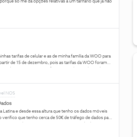
 porque só me dá opções relativas a um tarifário que já não
has tarifas de celular e as de minha família da WOO para
 partir de 15 de dezembro, pois as tarifas da WOO foram
oncordou e os cartões SIM foram ativados no dia 15 de
pelos serviços de telecomunicação e internet no
u o preço total do mês inteiro, dizendo que as tarifas
que vocês enganam seus novos clientes? Por que tive
vel NOS
uiri a TV NÓS, mas nenhum canal está sendo exibido.
ergonha!
Dados
a Latina e desde essa altura que tenho os dados móveis
verifico que tenho cerca de 50€ de tráfego de dados para
 com esta reclamação, caso não seja ressarcido dos custos
osta por parte da NOS.