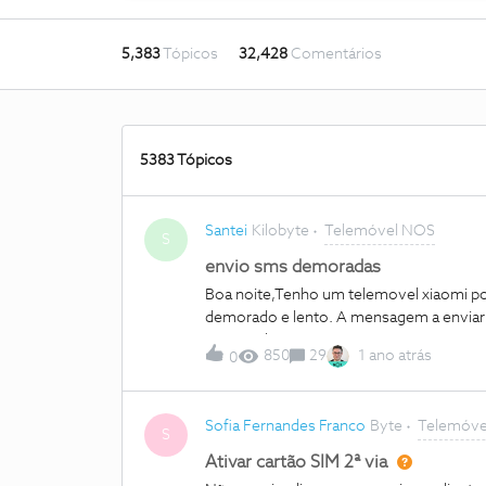
5,383
Tópicos
32,428
Comentários
5383 Tópicos
Santei
Kilobyte
Telemóvel NOS
S
envio sms demoradas
Boa noite,Tenho um telemovel xiaomi po
demorado e lento. A mensagem a enviar e
nao recebe as sms instantaniamente.Nao t
850
29
1 ano atrás
0
ligada).Se usar um cartao de outra oper
enviadas logo e rapidamente e o destin
obrigado
Sofia Fernandes Franco
Byte
Telemóve
S
Ativar cartão SIM 2ª via