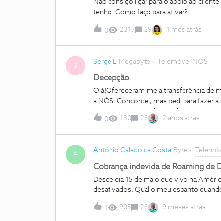
Não consigo ligar para o apoio ao cliente
tenho. Como faço para ativar?
2317
29
1 mês atrás
0
Serge L
Megabyte
Telemóvel NOS
S
Decepção
Olá!Ofereceram-me a transferência de min
a NÓS. Concordei, mas pedi para fazer a
pagas antes dessa data. O funcionário c
130
28
2 anos atrás
0
dezembro. No entanto, quando fui pagar 
showroom da NÓS, o funcionário me cobro
foram ativadas em 28 de novembro. Por 
António Calado da Costa
Byte
Telemó
que pagar o dobro do preço? Também adq
A
Que tipo de empresa são vocês? Uma v
Cobrança indevida de Roaming de 
Desde dia 15 de maio que vivo na Améric
desativados. Qual o meu espanto quando 
pagar. Irei até às últimas consequências
905
28
9 meses atrás
1
cobrados indevidamente. Agradeço resp