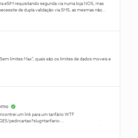
 eSIM requisitando segunda via numa loja NOS, mas
ecessite de dupla validação via SMS, as mesmas não
numa app bancária ainda recebi uma SMS, mas desde então
ce de alguma forma ter havido algum tipo de bloqueio para
definições de rede e reinstalei o eSIM, sem sucesso.O que
ar o tema?Obrigado pela a atenção.
“Sem limites Max”, quais são os limites de dados moveis e
romo
ncontrei um link para um tarifário WTF
S/pedircartao?slug=tarifario-
utm_medium=Paid_Social&amp;utm_campaign=Youth_WT
2_22&amp;utm_term=Broadcasting&amp;utm_content=InFee