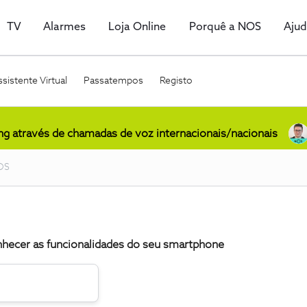
TV
Alarmes
Loja Online
Porquê a NOS
Aju
sistente Virtual
Passatempos
Registo
ing através de chamadas de voz internacionais/nacionais
OS
hecer as funcionalidades do seu smartphone