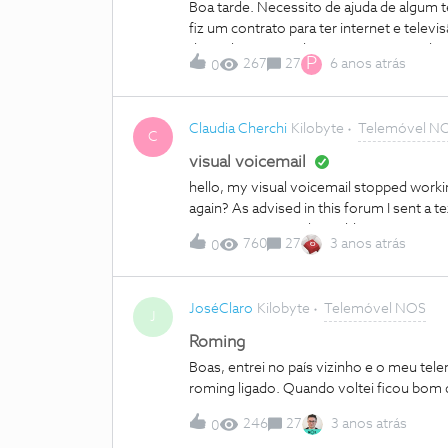
Boa tarde. Necessito de ajuda de algum 
fiz um contrato para ter internet e tele
da minha namorada no pacote, contudo co
P
267
27
6 anos atrás
0
tudo numa fatura. Desde o início de ma
usufruir das vantagens de ser WTF. Pq 
esclarecer isto. Aliás, para não falar do
Claudia Cherchi
Kilobyte
Telemóvel N
valor superior ao que se encontra no con
C
visual voicemail
hello, my visual voicemail stopped worki
again? As advised in this forum I sent a t
customer service that told me it is active
760
27
3 anos atrás
0
How did you make it work?
JoséClaro
Kilobyte
Telemóvel NOS
J
Roming
Boas, entrei no país vizinho e o meu tel
roming ligado. Quando voltei ficou bo
246
27
3 anos atrás
0