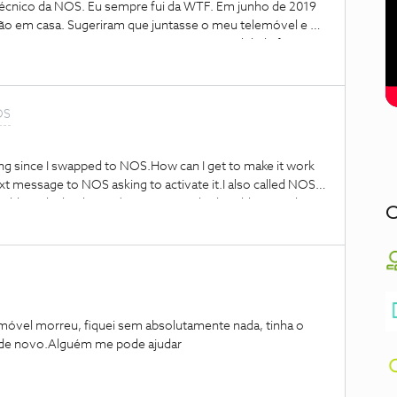
técnico da NOS. Eu sempre fui da WTF. Em junho de 2019
visão em casa. Sugeriram que juntasse o meu telemóvel e o
ntinuariam os a ser WTF, apenas a mensalidade ficaria
rço deste ano, eu e a minha namorada deixamos de poder
supostamente já não somos WTF. Necessito de ajuda para
 aumento que tivemos na fatura desde o início deste ano,
OS
trato.
ng since I swapped to NOS.How can I get to make it work
ext message to NOS asking to activate it.I also called NOS
, although clearly it isn't.Has anyone had problems with it?
C
emóvel morreu, fiquei sem absolutamente nada, tinha o
m de novo.Alguém me pode ajudar