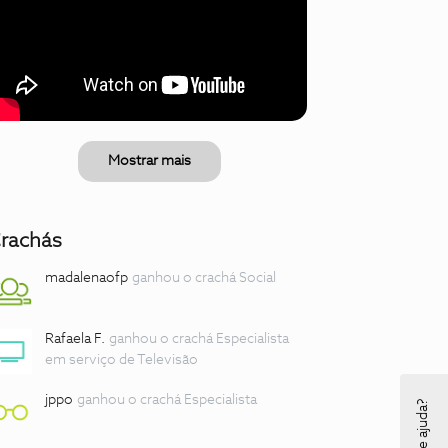
Mostrar mais
rachás
madalenaofp
ganhou o crachá Social
Rafaela F.
ganhou o crachá Especialista
em serviço de Televisão
jppo
ganhou o crachá Especialista