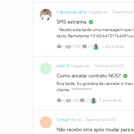
Cláudiocarvalho
Megabyte
Telemóvel
SMS estranha
Recebi esta tarde uma mensagem que não
texto:Remetente:+316544701764091xxxx
sequer o telemóvel durante a tarde e go
5467
27
2 anos atrás
0
visto que o número que enviou a mensa
John S
Megabyte
Telemóvel NOS
J
Como ancelar contrato NOS?
Boa tarde, Eu gostaria de cancelar o m
cliente : ***********
402
27
3 anos atrás
0
CIntiaM
Byte
Telemóvel NOS
C
Não recebo sms após mudar para 