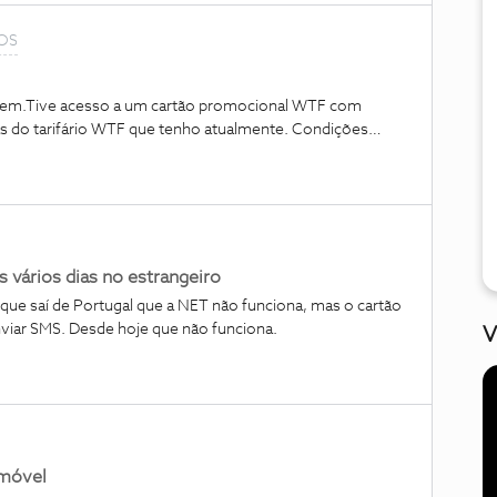
NOS
bem.Tive acesso a um cartão promocional WTF com
s do tarifário WTF que tenho atualmente. Condições
 passar para a concorrência.Ora agora não estou certa o
 o mesmo número que tenho atualmente.Agradeço a vossa
 vários dias no estrangeiro
que saí de Portugal que a NET não funciona, mas o cartão
nviar SMS. Desde hoje que não funciona.
V
emóvel