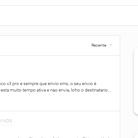
Recente
co x3 pro e sempre que envio sms, o seu envio é
sta muito tempo ativa e nao envia, loho o destinatario
enho ativo a funcionalidade chat( ja testei com ela
adora(vodafone) este problema nao acontece, as sms sao
atario recebe imediatamente.Como posso resolver isso?
l NOS