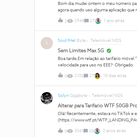
Bom dia.mudei ontem o meu número para
agora quando uso alguma aplicação que n
chegam.A primeira vez que autentiquei 
2948
27
1 ano atrás
2
nunca mais recebi SMSs deste tipo. Pare
este tipo de mensagens. Já fiz reset às 
será que posso fazer mais para solucion
SouMHel
Byte
Telemóvel NOS
S
Sem Limites Max 5G
Boa tarde,Em relação ao tarifário móvel 
velocidade para uso no EEE? Obrigado
2102
27
10 dias atrás
0
Solyn
Gigabyte
Telemóvel NOS
Alterar para Tarifario WTF 50GB P
Olá! Recentemente, estava no TikTok e e
(https://www.wtf.pt/WTF_LANDING_PAGE
estrela&amp;utm_source=Tiktok&amp;
3561
26
2 anos atrás
0
F_Performance_Tarifarios_Creators_1