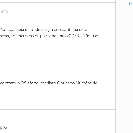
M
 NOS
 faço ideia de onde surgiu que continha este
xxx, foi marcado http://baba.uno/y0DSXn Não usei
stava de saber de onde surgiu e se haverá consequências,
gem é também ele estranho.
eu contrato NOS efeito imediato Obrigado Numéro de
eSIM