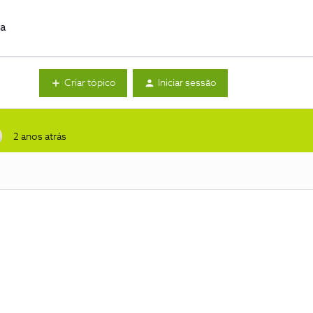
da
Criar tópico
Iniciar sessão
2 anos atrás