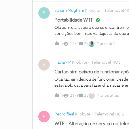
Sanam Moghimi
Kilobyte
Telemóvel 
S
Portabilidade WTF
Olá bom dia. Espero que se encontrem 
condições bem mais vantajosas do que a
essas que pretendo aproveitar em vez de
1774
28
1 ano atrás
0
que devo fazer para mudar mas manter
ajuda.Muito obrigado.
Flávia RP
Kilobyte
Telemóvel NOS
F
Cartao sim deixou de funcionar após
O cartão sim deixou de funcionar. Desde 
estava ok: dava para fazer chamadas e e
F
2179
28
7 anos atrás
0
Pedrolfleal
Kilobyte
Telemóvel NOS
P
WTF - Alteração de serviço no tel