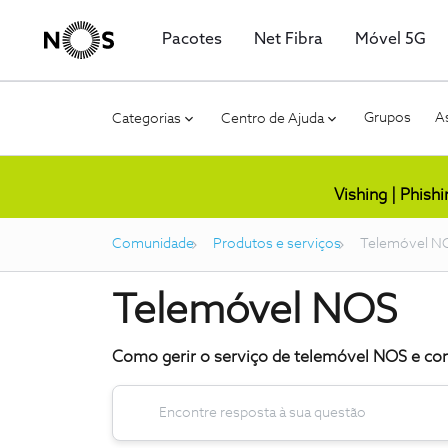
Pacotes
Net Fibra
Móvel 5G
Grupos
As
Categorias
Centro de Ajuda
Vishing | Phish
Comunidade
Produtos e serviços
Telemóvel N
Telemóvel NOS
Como gerir o serviço de telemóvel NOS e con