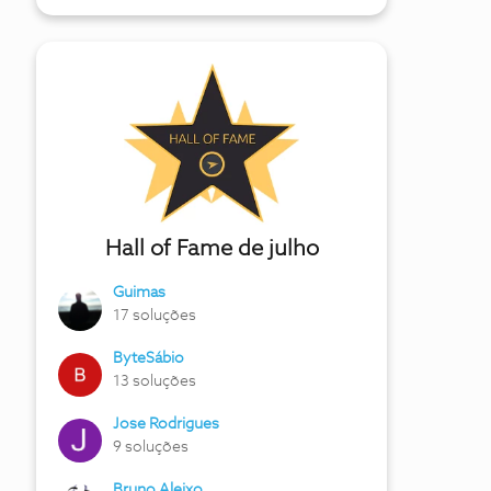
Hall of Fame de julho
Guimas
17 soluções
ByteSábio
13 soluções
Jose Rodrigues
9 soluções
Bruno Aleixo