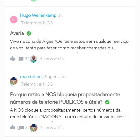
e inclusivamente já perdi oportunidades de negócio porque
algumas mensagens deixadas no voicemail não foram
notificadas. O que fazemos, NOS? Liguei para a linha de
Hugo Wellenkamp
Bit
H
apoio e sinceramente tive um atendimento acanhado, sem
Telemóvel NOS
diálogo... Fiquei completamente desiludido. Preciso de ajuda
e de respostas, exmos. Esta era uma funcionalidade que
Avaria
funcionava. Inclusivamente já fiz troubleshooting como
Vivo na zona de Algés /Oeiras e estou sem qualquer serviço
reset as definições de rede, restaurei o iPhone de fábrica e
de voz, tanto para fazer como receber chamadas ou
outros afins. Aguardo célere resposta. Grato TIAGO RAMOS
mensagens. Nem para o apoio a clientes consiho ligar.
32
4 anos atrás
1
Atenciosamente
marcolopes
Super User
Telemóvel NOS
Porque razão a NOS bloqueia propositadamente
números de telefone PÚBLICOS e úteis?
A NOS bloqueia, propositadamente, certos números da
rede telefónica NACIONAL com o intuito de privar o acesso
aos mesmos. Quem ligar, por exemplo, para o APOIO a
32
2 anos atrás
0
clientes do cartão universo (938 748 410) a partir de uma
rede NOS, obtém a mensagem “este número não está