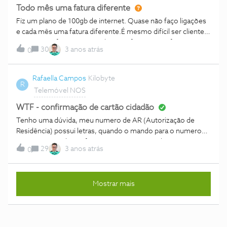
Todo mês uma fatura diferente
Fiz um plano de 100gb de internet. Quase não faço ligações
e cada mês uma fatura diferente.É mesmo difícil ser cliente
NOS.Como faço pra entender essa fatura e não fazer outra
30
3 anos atrás
0
reclamação a DECO contra a NOS?
Rafaella Campos
Kilobyte
R
Telemóvel NOS
WTF - confirmação de cartão cidadão
Tenho uma dúvida, meu numero de AR (Autorização de
Residência) possui letras, quando o mando para o numero
1205 - após pedir confirmação com numero do cartão
29
3 anos atrás
0
cidadão para o tarifário WTF - ele não é aceito por esse
motivo, o que faço? Devo mandar o NIF? meu prazo para
confirmar é até amanhã.Obrigada
Mostrar mais