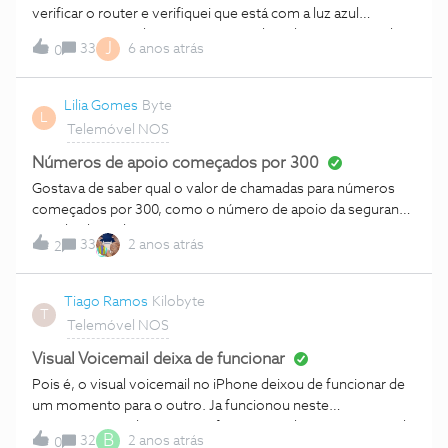
verificar o router e verifiquei que está com a luz azul
intermitente. Desliguei o router e voltei a ligar. Ficou igual.
J
33
6 anos atrás
0
Tentei ligar para o apoio apoio, mas fiquei sem telefone fixo.
Não verifiquei a box nem a TV. O que pode ter sucedido??
Como posso obter ajuda?
Lilia Gomes
Byte
L
Telemóvel NOS
Números de apoio começados por 300
Gostava de saber qual o valor de chamadas para números
começados por 300, como o número de apoio da segurança
social. Obrigada
33
2 anos atrás
2
Tiago Ramos
Kilobyte
T
Telemóvel NOS
Visual Voicemail deixa de funcionar
Pois é, o visual voicemail no iPhone deixou de funcionar de
um momento para o outro. Ja funcionou neste
equipamento e de repente... foi-se. Sou cliente empresarial
B
32
2 anos atrás
0