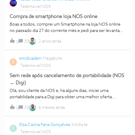
Telemóvel NOS
Compra de smartphone loja NOS online
Boas a todos, comprei um Smartphone na loja NOS online
no passado dia 27 do corrente mês e pedi para ser levantado
3m uma loja NOS (Alegro Sintra) e a previsão de entrega do
33
2 anos atrás
0
mesmo era para dia 29 do corrente mês!!!Hoje, dia 30 ainda
não recebi nenhuma mensagem de confirmação para o
mesmo ser levantado na Loja.O que recomendam fazer?
emdicadam
Megabyte
E
Com os melhores cumprimentos,Rafael Almeida
Telemóvel NOS
Sem rede após cancelamento de portabilidade (NOS
↔ Digi)
Olá, sou cliente da NOS e, há alguns dias, iniciei uma
portabilidade para a Digi para obter uma melhor oferta.
Acabei por decidir cancelar a portabilidade, e a própria Digi
33
6 meses atrás
0
confirmou-me por SMS que o cancelamento foi efetuado
corretamente.Desde então, porém, não tenho qualquer
cobertura. Experimentei colocar o cartão SIM da Digi no
Elsa Carina Faria Gonçalves
Kilobyte
E
telemóvel e também não tem rede. Entrei em contacto com
Telemóvel NOS
a NOS, mas dizem-me que o meu número não lhes aparece