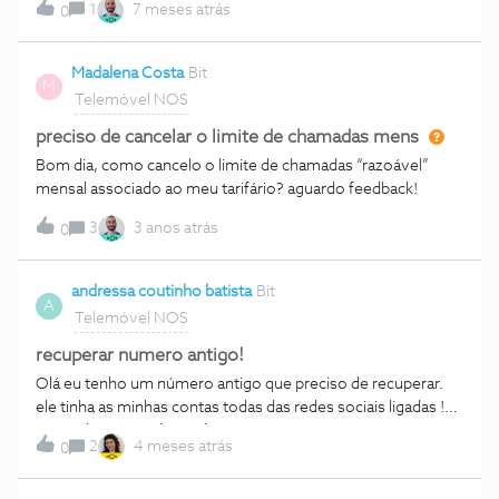
1
7 meses atrás
0
Madalena Costa
Bit
M
Telemóvel NOS
preciso de cancelar o limite de chamadas mens
Bom dia, como cancelo o limite de chamadas “razoável”
mensal associado ao meu tarifário? aguardo feedback!
3
3 anos atrás
0
andressa coutinho batista
Bit
A
Telemóvel NOS
recuperar numero antigo!
Olá eu tenho um número antigo que preciso de recuperar.
ele tinha as minhas contas todas das redes sociais ligadas !
estou desesperada. ainda tem como pagar para recuper este
2
4 meses atrás
0
número? andressa coutinho