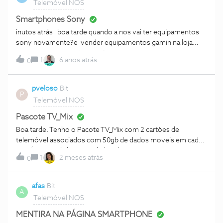
Telemóvel NOS
correspondente ao número do voice mail, sendo que a
ligação é feita directamente. O apoio ao cliente foi 0
Smartphones Sony
esclarecedor, dando até a entender que eu estava a faltar à
inutos atrás boa tarde quando a nos vai ter equipamentos
verdade. Gostaria de ter uma explicação para esta cobrança
sony novamente?e vender equipamentos gamin na loja
de roaming quando se liga para o voicemail.
como outras operadoras o fazem
1
6 anos atrás
0
pveloso
Bit
P
Telemóvel NOS
Pascote TV_Mix
Boa tarde. Tenho o Pacote TV_Mix com 2 cartões de
telemóvel associados com 50gb de dados moveis em cada
um. É possível alterar os dados de um cartão para o outro,
1
2 meses atrás
0
visto que um dos telemóveis não tem acesso à
internet.Obrigado pela vossa resposta.
afas
Bit
A
Telemóvel NOS
MENTIRA NA PÁGINA SMARTPHONE