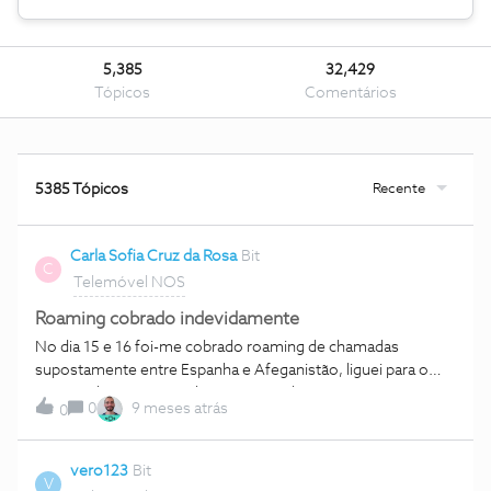
5,385
32,429
Tópicos
Comentários
Recente
5385 Tópicos
Carla Sofia Cruz da Rosa
Bit
C
Telemóvel NOS
Roaming cobrado indevidamente
No dia 15 e 16 foi-me cobrado roaming de chamadas
supostamente entre Espanha e Afeganistão, liguei para o
apoio a cliente para esclarecimento, disseram que se estava
0
9 meses atrás
0
lá foi porque tinha efetuado a chamada, ou então poderia
estar a ser vítima de fraude ou semelhante, disseram que
muito excepcionalmente me iam isentar do custo. Para meu
vero123
Bit
V
espanto vou consultar com detalhe o número e