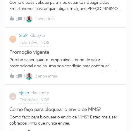
Como é possivel,que para meu espanto na página dos
Smartphones para adquirir diga em alguns,PREÇO MINIMO
GARANTIDO,PURA MENTIRA,onde posso fazer queixa?
1
1 ano atrás
0
GiuM
Kilobyte
G
Telemóvel NOS
Promoção vigente
Preciso saber quanto tempo ainda tenho de valor
promocional e se há uma boa condição para continuar
cliente da Nos ao inves de acrescentar mais um telemovel
1
2 anos atrás
0
no meu pack MEO, porém não consigo contacto pois os
minutos ja se esgotaram.
ejoao
Megabyte
E
Telemóvel NOS
Como faço para bloquear o envio de MMS?
Como faço para bloquear o envio de MMS? Estão me a ser
cobrados MMS que nunca enviei.