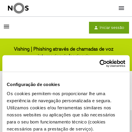
Menu
Iniciar sessão
Vishing | Phishing através de chamadas de voz
internacionais/nacionais
Comunidade
Configuração de cookies
Os cookies permitem-nos proporcionar lhe uma
experiência de navegação personalizada e segura.
Utilizamos cookies e/ou ferramentas similares nos
Condições do Fórum NOS
Accessibility statement
nossos websites ou aplicações que são necessários
para o seu bom funcionamento técnico (cookies
necessários para a prestação de serviço).