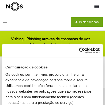
Menu
Iniciar sessão
Vishing | Phishing através de chamadas de voz
internacionais/nacionais
Comunidade
Configuração de cookies
Os cookies permitem-nos proporcionar lhe uma
experiência de navegação personalizada e segura.
Utilizamos cookies e/ou ferramentas similares nos
Condições do Fórum NOS
Accessibility statement
nossos websites ou aplicações que são necessários
para o seu bom funcionamento técnico (cookies
necessários para a prestação de serviço).