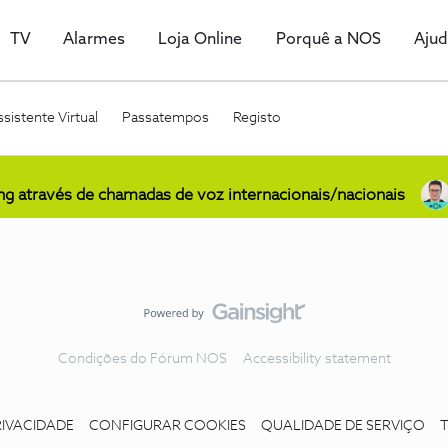
TV
Alarmes
Loja Online
Porquê a NOS
Aju
sistente Virtual
Passatempos
Registo
ing através de chamadas de voz internacionais/nacionais
Condições do Fórum NOS
Accessibility statement
RIVACIDADE
CONFIGURAR COOKIES
QUALIDADE DE SERVIÇO