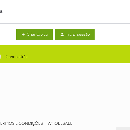
da
Criar tópico
Iniciar sessão
2 anos atrás
TERMOS E CONDIÇÕES
WHOLESALE