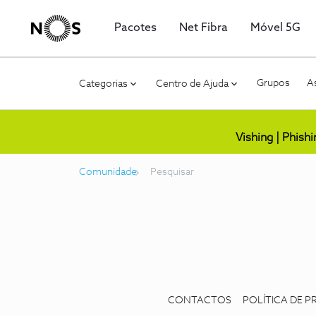
Pacotes
Net Fibra
Móvel 5G
Grupos
As
Categorias
Centro de Ajuda
Vishing | Phish
Comunidade
Pesquisar
CONTACTOS
POLÍTICA DE P