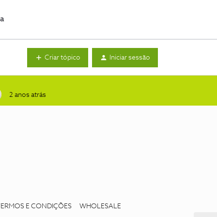
da
Criar tópico
Iniciar sessão
2 anos atrás
TERMOS E CONDIÇÕES
WHOLESALE