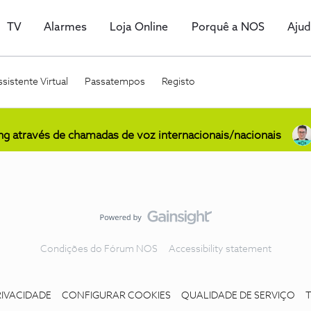
TV
Alarmes
Loja Online
Porquê a NOS
Aju
sistente Virtual
Passatempos
Registo
ing através de chamadas de voz internacionais/nacionais
Condições do Fórum NOS
Accessibility statement
RIVACIDADE
CONFIGURAR COOKIES
QUALIDADE DE SERVIÇO