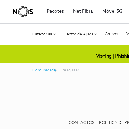
Pacotes
Net Fibra
Móvel 5G
Grupos
As
Categorias
Centro de Ajuda
Vishing | Phish
Comunidade
Pesquisar
CONTACTOS
POLÍTICA DE P