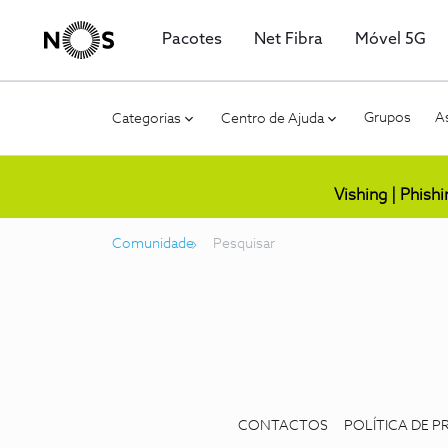
Pacotes
Net Fibra
Móvel 5G
Grupos
As
Categorias
Centro de Ajuda
Vishing | Phish
Comunidade
Pesquisar
CONTACTOS
POLÍTICA DE P