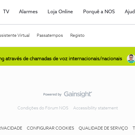
TV
Alarmes
Loja Online
Porquê a NOS
Aju
sistente Virtual
Passatempos
Registo
ing através de chamadas de voz internacionais/nacionais
Condições do Fórum NOS
Accessibility statement
RIVACIDADE
CONFIGURAR COOKIES
QUALIDADE DE SERVIÇO