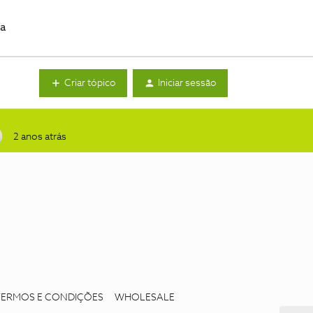
da
Criar tópico
Iniciar sessão
2 anos atrás
TERMOS E CONDIÇÕES
WHOLESALE