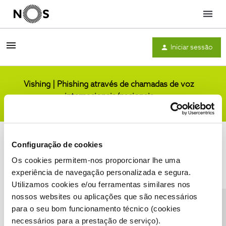
Menu
Iniciar sessão
Vishing | Phishing através de chamadas de voz
internacionais/nacionais
Comunidade
Configuração de cookies
Os cookies permitem-nos proporcionar lhe uma
experiência de navegação personalizada e segura.
Utilizamos cookies e/ou ferramentas similares nos
Condições do Fórum NOS
Accessibility statement
nossos websites ou aplicações que são necessários
para o seu bom funcionamento técnico (cookies
necessários para a prestação de serviço).