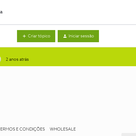
da
Criar tópico
Iniciar sessão
2 anos atrás
TERMOS E CONDIÇÕES
WHOLESALE