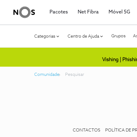
Pacotes
Net Fibra
Móvel 5G
Grupos
As
Categorias
Centro de Ajuda
Vishing | Phish
Comunidade
Pesquisar
CONTACTOS
POLÍTICA DE P