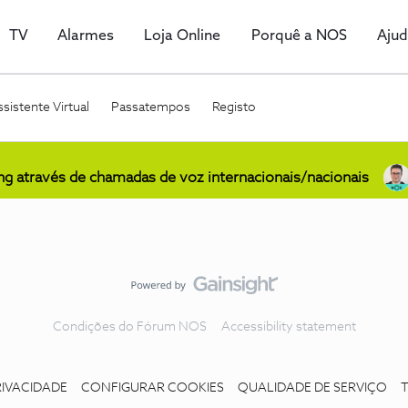
TV
Alarmes
Loja Online
Porquê a NOS
Aju
sistente Virtual
Passatempos
Registo
ing através de chamadas de voz internacionais/nacionais
Condições do Fórum NOS
Accessibility statement
RIVACIDADE
CONFIGURAR COOKIES
QUALIDADE DE SERVIÇO