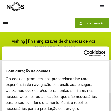
Menu
Iniciar sessão
Vishing | Phishing através de chamadas de voz
internacionais/nacionais
Comunidade
Configuração de cookies
Os cookies permitem-nos proporcionar lhe uma
experiência de navegação personalizada e segura.
Utilizamos cookies e/ou ferramentas similares nos
Condições do Fórum NOS
Accessibility statement
nossos websites ou aplicações que são necessários
para o seu bom funcionamento técnico (cookies
necessários para a prestação de serviço).