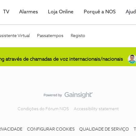
TV
Alarmes
Loja Online
Porquê a NOS
Aju
sistente Virtual
Passatempos
Registo
ing através de chamadas de voz internacionais/nacionais
Condições do Fórum NOS
Accessibility statement
RIVACIDADE
CONFIGURAR COOKIES
QUALIDADE DE SERVIÇO