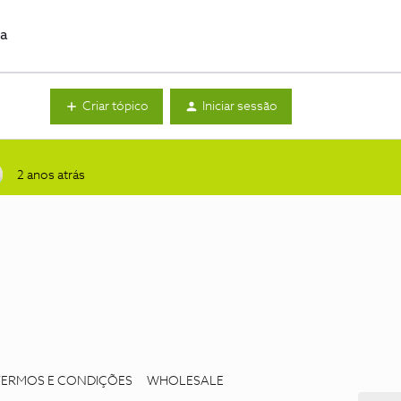
da
Criar tópico
Iniciar sessão
2 anos atrás
TERMOS E CONDIÇÕES
WHOLESALE