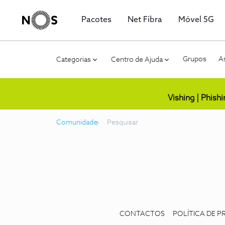
Pacotes
Net Fibra
Móvel 5G
Grupos
As
Categorias
Centro de Ajuda
Vishing | Phish
Comunidade
Pesquisar
CONTACTOS
POLÍTICA DE P