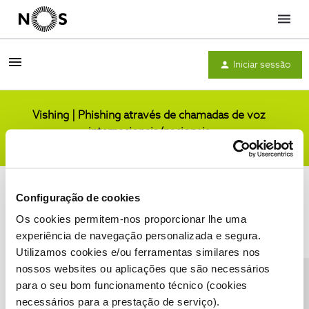
Menu
Iniciar sessão
Vishing | Phishing através de chamadas de voz
internacionais/nacionais
Comunidade
Configuração de cookies
Os cookies permitem-nos proporcionar lhe uma
experiência de navegação personalizada e segura.
Utilizamos cookies e/ou ferramentas similares nos
Condições do Fórum NOS
Accessibility statement
nossos websites ou aplicações que são necessários
para o seu bom funcionamento técnico (cookies
necessários para a prestação de serviço).