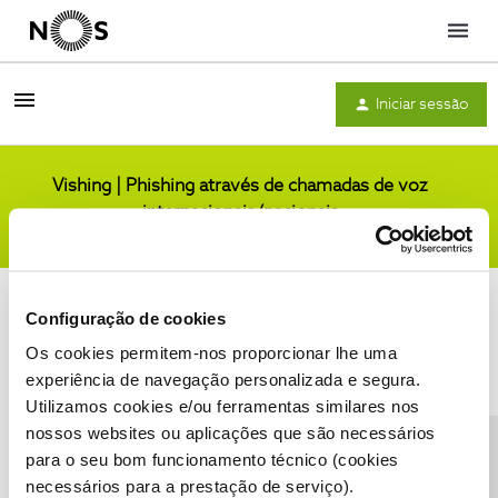
Menu
Iniciar sessão
Vishing | Phishing através de chamadas de voz
internacionais/nacionais
Comunidade
Configuração de cookies
Os cookies permitem-nos proporcionar lhe uma
experiência de navegação personalizada e segura.
Utilizamos cookies e/ou ferramentas similares nos
Condições do Fórum NOS
Accessibility statement
nossos websites ou aplicações que são necessários
para o seu bom funcionamento técnico (cookies
necessários para a prestação de serviço).