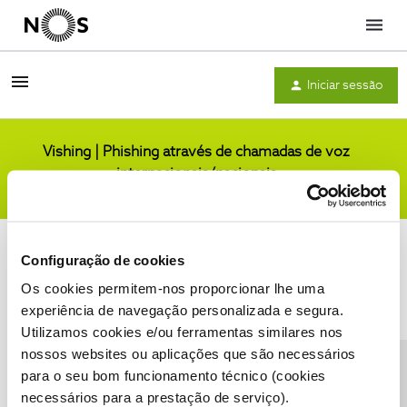
Menu
Iniciar sessão
Vishing | Phishing através de chamadas de voz
internacionais/nacionais
Comunidade
Configuração de cookies
Os cookies permitem-nos proporcionar lhe uma
experiência de navegação personalizada e segura.
Utilizamos cookies e/ou ferramentas similares nos
Condições do Fórum NOS
Accessibility statement
nossos websites ou aplicações que são necessários
para o seu bom funcionamento técnico (cookies
necessários para a prestação de serviço).