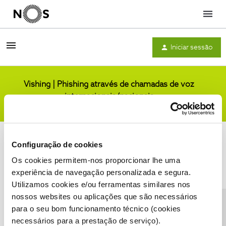
Menu
Iniciar sessão
Vishing | Phishing através de chamadas de voz
internacionais/nacionais
Comunidade
Configuração de cookies
Os cookies permitem-nos proporcionar lhe uma
experiência de navegação personalizada e segura.
Utilizamos cookies e/ou ferramentas similares nos
Condições do Fórum NOS
Accessibility statement
nossos websites ou aplicações que são necessários
para o seu bom funcionamento técnico (cookies
necessários para a prestação de serviço).