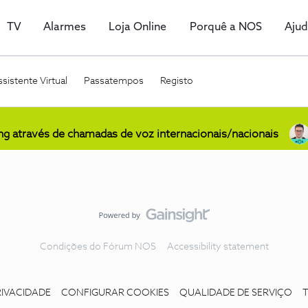
TV
Alarmes
Loja Online
Porquê a NOS
Aju
sistente Virtual
Passatempos
Registo
ing através de chamadas de voz internacionais/nacionais
Condições do Fórum NOS
Accessibility statement
RIVACIDADE
CONFIGURAR COOKIES
QUALIDADE DE SERVIÇO