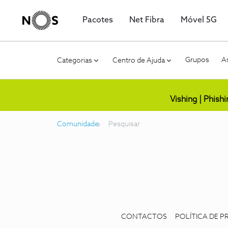
Pacotes
Net Fibra
Móvel 5G
Grupos
As
Categorias
Centro de Ajuda
Vishing | Phish
Comunidade
Pesquisar
CONTACTOS
POLÍTICA DE P