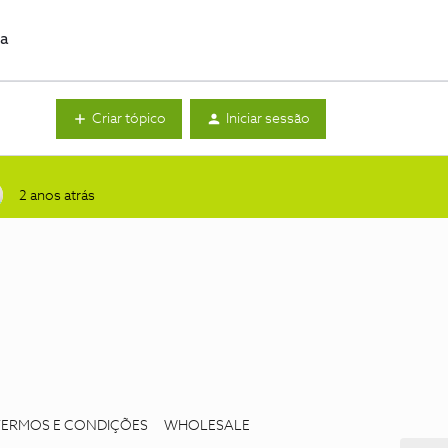
da
Criar tópico
Iniciar sessão
2 anos atrás
TERMOS E CONDIÇÕES
WHOLESALE