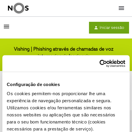
Menu
Iniciar sessão
Vishing | Phishing através de chamadas de voz
internacionais/nacionais
Comunidade
Configuração de cookies
Os cookies permitem-nos proporcionar lhe uma
experiência de navegação personalizada e segura.
Utilizamos cookies e/ou ferramentas similares nos
Condições do Fórum NOS
Accessibility statement
nossos websites ou aplicações que são necessários
para o seu bom funcionamento técnico (cookies
necessários para a prestação de serviço).