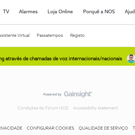
TV
Alarmes
Loja Online
Porquê a NOS
Aju
sistente Virtual
Passatempos
Registo
ing através de chamadas de voz internacionais/nacionais
Condições do Fórum NOS
Accessibility statement
RIVACIDADE
CONFIGURAR COOKIES
QUALIDADE DE SERVIÇO