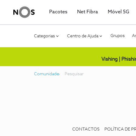
Pacotes
Net Fibra
Móvel 5G
Grupos
As
Categorias
Centro de Ajuda
Vishing | Phish
Comunidade
Pesquisar
CONTACTOS
POLÍTICA DE P