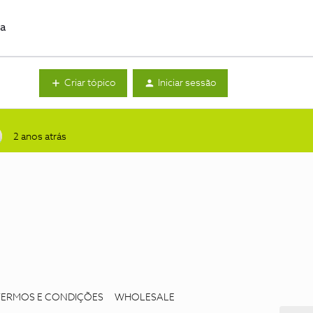
da
Criar tópico
Iniciar sessão
2 anos atrás
TERMOS E CONDIÇÕES
WHOLESALE