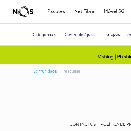
Pacotes
Net Fibra
Móvel 5G
Grupos
As
Categorias
Centro de Ajuda
Vishing | Phish
Comunidade
Pesquisar
CONTACTOS
POLÍTICA DE P