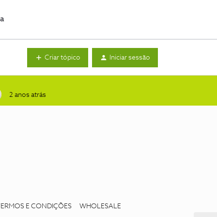
da
Criar tópico
Iniciar sessão
2 anos atrás
TERMOS E CONDIÇÕES
WHOLESALE