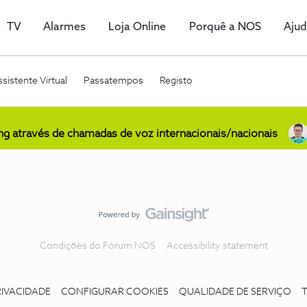
TV
Alarmes
Loja Online
Porquê a NOS
Aju
sistente Virtual
Passatempos
Registo
ing através de chamadas de voz internacionais/nacionais
Condições do Fórum NOS
Accessibility statement
RIVACIDADE
CONFIGURAR COOKIES
QUALIDADE DE SERVIÇO