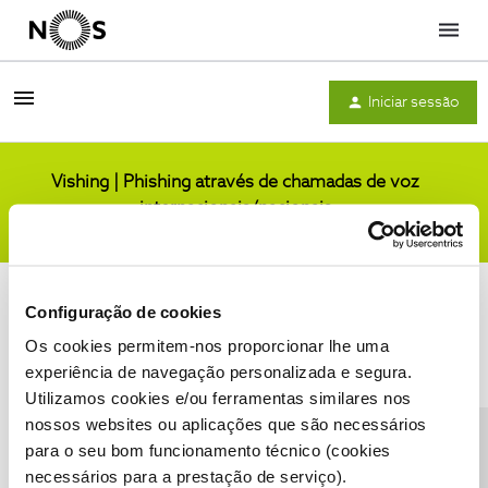
Menu
Iniciar sessão
Vishing | Phishing através de chamadas de voz
internacionais/nacionais
Comunidade
Configuração de cookies
Os cookies permitem-nos proporcionar lhe uma
experiência de navegação personalizada e segura.
Utilizamos cookies e/ou ferramentas similares nos
Condições do Fórum NOS
Accessibility statement
nossos websites ou aplicações que são necessários
para o seu bom funcionamento técnico (cookies
necessários para a prestação de serviço).