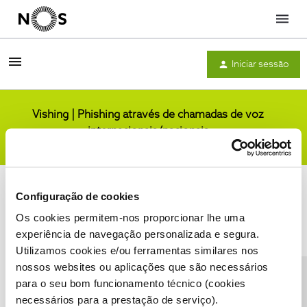
Menu
Iniciar sessão
Vishing | Phishing através de chamadas de voz
internacionais/nacionais
Comunidade
Configuração de cookies
Os cookies permitem-nos proporcionar lhe uma
experiência de navegação personalizada e segura.
Utilizamos cookies e/ou ferramentas similares nos
Condições do Fórum NOS
Accessibility statement
nossos websites ou aplicações que são necessários
para o seu bom funcionamento técnico (cookies
necessários para a prestação de serviço).