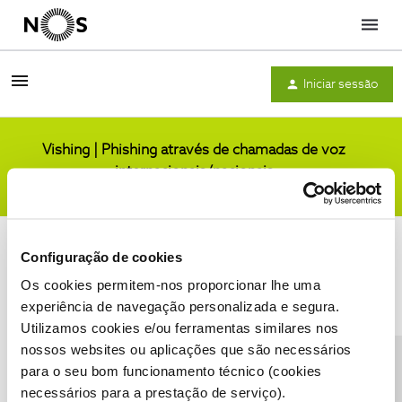
Menu
Iniciar sessão
Vishing | Phishing através de chamadas de voz
internacionais/nacionais
Comunidade
Configuração de cookies
Os cookies permitem-nos proporcionar lhe uma
experiência de navegação personalizada e segura.
Utilizamos cookies e/ou ferramentas similares nos
Condições do Fórum NOS
Accessibility statement
nossos websites ou aplicações que são necessários
para o seu bom funcionamento técnico (cookies
necessários para a prestação de serviço).