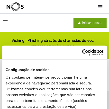
Menu
Iniciar sessão
Vishing | Phishing através de chamadas de voz
internacionais/nacionais
Comunidade
Configuração de cookies
Os cookies permitem-nos proporcionar lhe uma
experiência de navegação personalizada e segura.
Utilizamos cookies e/ou ferramentas similares nos
Condições do Fórum NOS
Accessibility statement
nossos websites ou aplicações que são necessários
para o seu bom funcionamento técnico (cookies
necessários para a prestação de serviço).