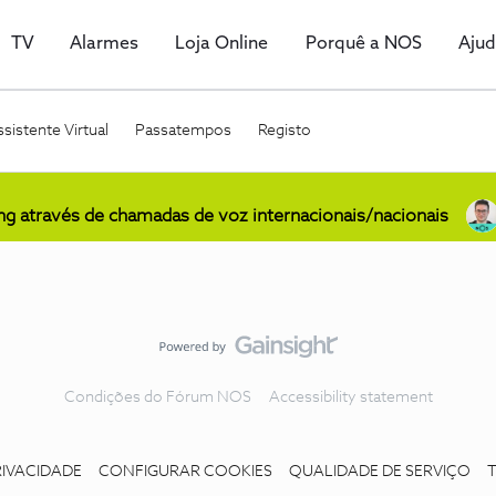
TV
Alarmes
Loja Online
Porquê a NOS
Aju
sistente Virtual
Passatempos
Registo
ing através de chamadas de voz internacionais/nacionais
Condições do Fórum NOS
Accessibility statement
RIVACIDADE
CONFIGURAR COOKIES
QUALIDADE DE SERVIÇO