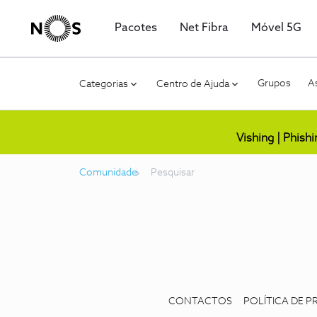
Pacotes
Net Fibra
Móvel 5G
Grupos
As
Categorias
Centro de Ajuda
Vishing | Phish
Comunidade
Pesquisar
CONTACTOS
POLÍTICA DE P