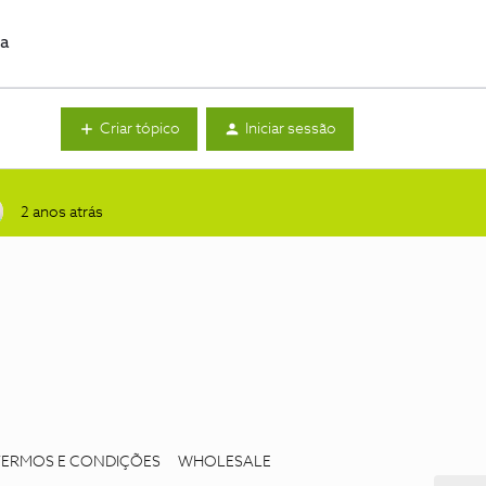
da
Criar tópico
Iniciar sessão
2 anos atrás
TERMOS E CONDIÇÕES
WHOLESALE