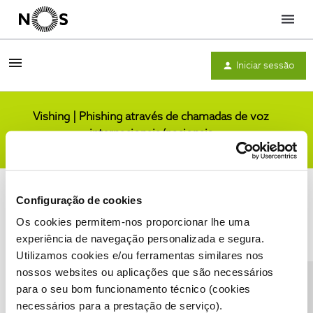
Menu
Iniciar sessão
Vishing | Phishing através de chamadas de voz
internacionais/nacionais
Comunidade
Configuração de cookies
Os cookies permitem-nos proporcionar lhe uma
experiência de navegação personalizada e segura.
Utilizamos cookies e/ou ferramentas similares nos
Condições do Fórum NOS
Accessibility statement
nossos websites ou aplicações que são necessários
para o seu bom funcionamento técnico (cookies
necessários para a prestação de serviço).