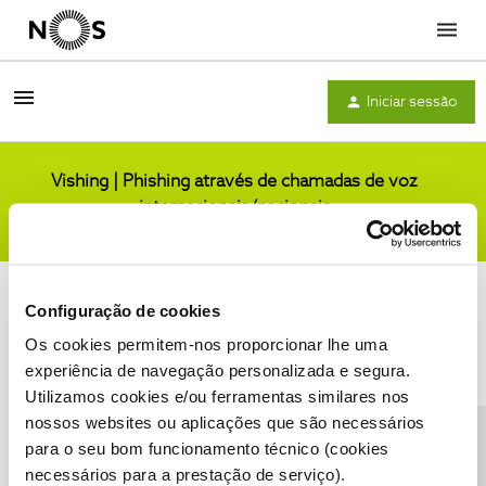
Menu
Iniciar sessão
Vishing | Phishing através de chamadas de voz
internacionais/nacionais
Comunidade
Configuração de cookies
Os cookies permitem-nos proporcionar lhe uma
experiência de navegação personalizada e segura.
Utilizamos cookies e/ou ferramentas similares nos
Condições do Fórum NOS
Accessibility statement
nossos websites ou aplicações que são necessários
para o seu bom funcionamento técnico (cookies
necessários para a prestação de serviço).