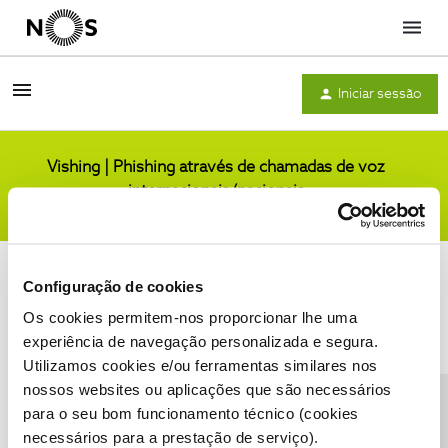
Menu
Iniciar sessão
Vishing | Phishing através de chamadas de voz
internacionais/nacionais
Comunidade
Configuração de cookies
Os cookies permitem-nos proporcionar lhe uma
experiência de navegação personalizada e segura.
Utilizamos cookies e/ou ferramentas similares nos
Condições do Fórum NOS
Accessibility statement
nossos websites ou aplicações que são necessários
para o seu bom funcionamento técnico (cookies
necessários para a prestação de serviço).