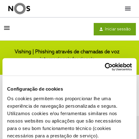
Menu
Iniciar sessão
Vishing | Phishing através de chamadas de voz
internacionais/nacionais
Comunidade
Configuração de cookies
Os cookies permitem-nos proporcionar lhe uma
experiência de navegação personalizada e segura.
Utilizamos cookies e/ou ferramentas similares nos
Condições do Fórum NOS
Accessibility statement
nossos websites ou aplicações que são necessários
para o seu bom funcionamento técnico (cookies
necessários para a prestação de serviço).