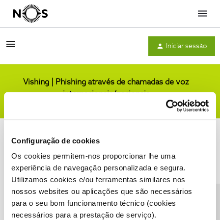
Menu
Iniciar sessão
Vishing | Phishing através de chamadas de voz
internacionais/nacionais
Comunidade
Configuração de cookies
Os cookies permitem-nos proporcionar lhe uma
experiência de navegação personalizada e segura.
Utilizamos cookies e/ou ferramentas similares nos
Condições do Fórum NOS
Accessibility statement
nossos websites ou aplicações que são necessários
para o seu bom funcionamento técnico (cookies
necessários para a prestação de serviço).