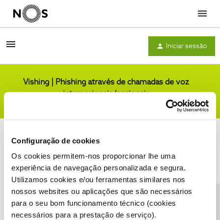
Menu
Iniciar sessão
Vishing | Phishing através de chamadas de voz
internacionais/nacionais
Comunidade
Configuração de cookies
Os cookies permitem-nos proporcionar lhe uma
experiência de navegação personalizada e segura.
Utilizamos cookies e/ou ferramentas similares nos
Condições do Fórum NOS
Accessibility statement
nossos websites ou aplicações que são necessários
para o seu bom funcionamento técnico (cookies
necessários para a prestação de serviço).