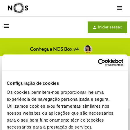
Menu
Iniciar sessão
Conheça a NOS Box v4
Comunidade
Configuração de cookies
Os cookies permitem-nos proporcionar lhe uma
Condições do Fórum NOS
Accessibility statement
experiência de navegação personalizada e segura.
Utilizamos cookies e/ou ferramentas similares nos
nossos websites ou aplicações que são necessários
CONTACTOS
POLÍTICA DE PRIVACIDADE
para o seu bom funcionamento técnico (cookies
CONFIGURAR COOKIES
QUALIDADE DE SERVIÇO
necessários para a prestação de serviço).