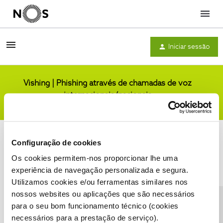
Menu
Iniciar sessão
Vishing | Phishing através de chamadas de voz
internacionais/nacionais
Comunidade
Configuração de cookies
Os cookies permitem-nos proporcionar lhe uma
experiência de navegação personalizada e segura.
Utilizamos cookies e/ou ferramentas similares nos
Condições do Fórum NOS
Accessibility statement
nossos websites ou aplicações que são necessários
para o seu bom funcionamento técnico (cookies
necessários para a prestação de serviço).